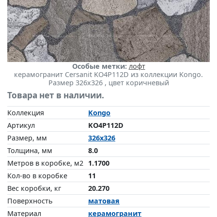
Особые метки:
лофт
керамогранит Cersanit KO4P112D из коллекции Kongo.
Размер 326x326 , цвет коричневый
Товара нет в наличии.
Коллекция
Kongo
Артикул
KO4P112D
Размер, мм
326x326
Толщина, мм
8.0
Метров в коробке, м2
1.1700
Кол-во в коробке
11
Вес коробки, кг
20.270
Поверхность
матовая
Материал
керамогранит