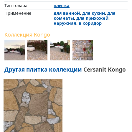
Тип товара
плитка
Применение
для ванной
,
для кухни
,
для
комнаты
,
для прихожей
,
наружная
,
в коридор
Коллекция Kongo
Другая плитка коллекции
Cersanit Kongo