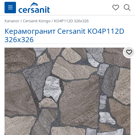
Каталог
/
Cersanit Kongo
/
KO4P112D 326x326
Керамогранит Cersanit KO4P112D
326x326