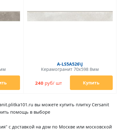
A-LS5A526\J
8мм
Керамогранит 70x598 8мм
240
руб/ шт
ить
Купить
it.plitka101.ru вы можете купить плитку Cersanit
лучить помощь в выборе
оссия" с доставкой на дом по Москве или московской