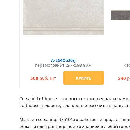
A-LS4O526\J
Керамогранит 297x598 8мм
Ке
500
руб/ шт
240
р
Купить
Cersanit Lofthouse - это высококачественная керамич
Lofthouse недорого, с легкостью рассчитать нашу с
Магазин cersanit.plitka101.ru работает и продает пл
области или транспортной компанией в любой город