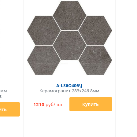
A-LS6O406\J
8мм
Керамогранит 283x246 8мм
т.
1210
руб/ шт
Купить
ить