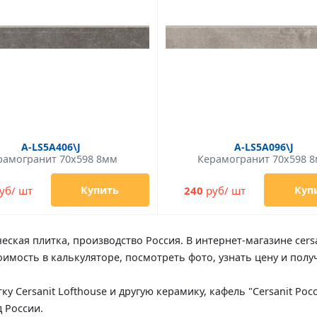
A-LS5A406\J
A-LS5A096\J
рамогранит 70x598 8мм
Керамогранит 70x598 
уб/ шт
240
руб/ шт
Купить
Куп
еская плитка, производство Россия. В интернет-магазине cersan
тоимость в калькуляторе, посмотреть фото, узнать цену и по
итку Cersanit Lofthouse и другую керамику, кафель "Cersanit Р
 России.