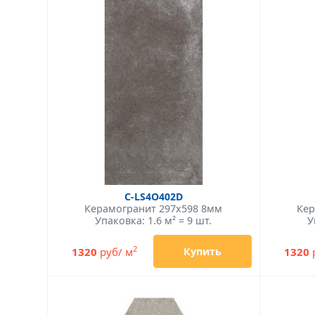
C-LS4O402D
Керамогранит 297x598 8мм
Кер
Упаковка: 1.6 м² = 9 шт.
У
2
1320
руб/ м
1320
Купить