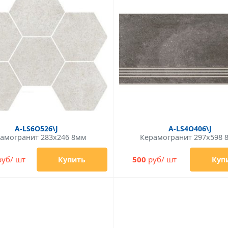
A-LS6O526\J
A-LS4O406\J
амогранит 283x246 8мм
Керамогранит 297x598 
уб/ шт
500
руб/ шт
Купить
Куп