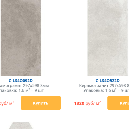
C-LS4O092D
C-LS4O522D
амогранит 297x598 8мм
Керамогранит 297x598 
паковка: 1.6 м² = 9 шт.
Упаковка: 1.6 м² = 9 ш
2
2
руб/ м
1320
руб/ м
Купить
Куп