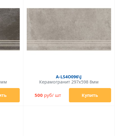
A-LS4O096\J
8мм
Керамогранит 297x598 8мм
500
руб/ шт
ить
Купить