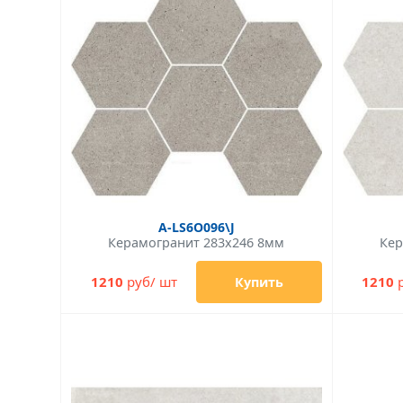
A-LS6O096\J
Керамогранит 283x246 8мм
Кер
1210
руб/ шт
1210
р
Купить