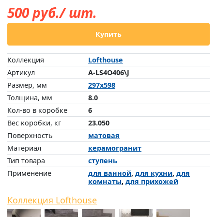
500
руб./ шт.
Купить
Коллекция
Lofthouse
Артикул
A-LS4O406\J
Размер, мм
297x598
Толщина, мм
8.0
Кол-во в коробке
6
Вес коробки, кг
23.050
Поверхность
матовая
Материал
керамогранит
Тип товара
ступень
Применение
для ванной
,
для кухни
,
для
комнаты
,
для прихожей
Коллекция Lofthouse