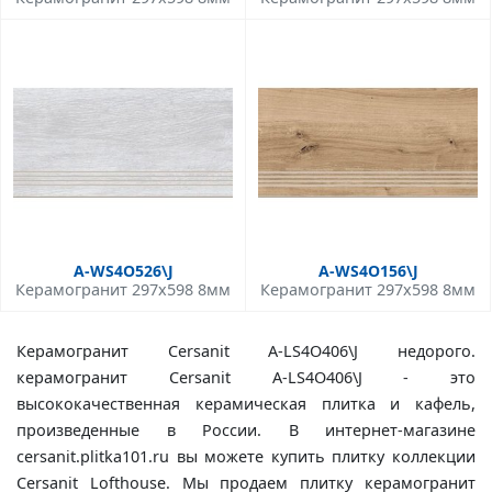
A-WS4O526\J
A-WS4O156\J
Керамогранит 297x598 8мм
Керамогранит 297x598 8мм
Керамогранит Cersanit A-LS4O406\J недорого.
керамогранит Cersanit A-LS4O406\J - это
высококачественная керамическая плитка и кафель,
произведенные в России. В интернет-магазине
cersanit.plitka101.ru вы можете купить плитку коллекции
Cersanit Lofthouse. Мы продаем плитку керамогранит