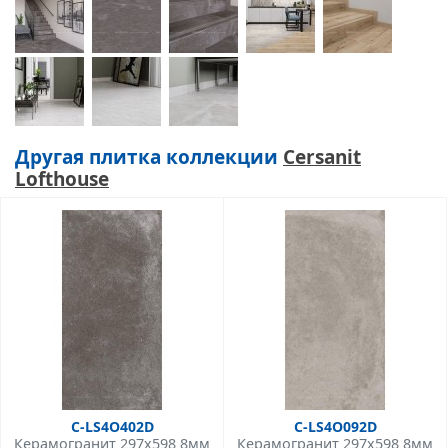
Другая плитка коллекции
Cersanit
Lofthouse
C-LS4O402D
C-LS4O092D
Керамогранит 297x598 8мм
Керамогранит 297x598 8мм