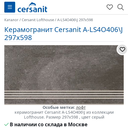
Каталог
/
Cersanit Lofthouse
/
A-LS4O406\J 297x598
Керамогранит Cersanit A-LS4O406\J
297x598
Особые метки:
лофт
керамогранит Cersanit A-LS4O406\J из коллекции
Lofthouse. Размер 297x598 , цвет серый
В наличии со склада в Москве