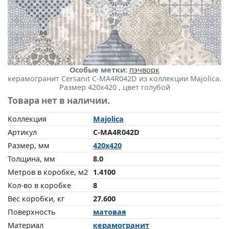
Особые метки:
пэчворк
керамогранит Cersanit C-MA4R042D из коллекции Majolica.
Размер 420x420 , цвет голубой
Товара нет в наличии.
Коллекция
Majolica
Артикул
C-MA4R042D
Размер, мм
420x420
Толщина, мм
8.0
Метров в коробке, м2
1.4100
Кол-во в коробке
8
Вес коробки, кг
27.600
Поверхность
матовая
Материал
керамогранит