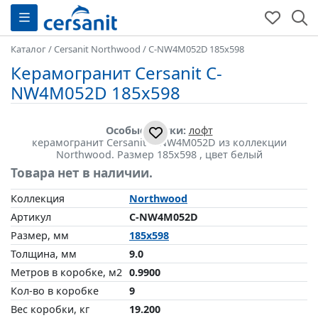
Каталог
/
Cersanit Northwood
/
C-NW4M052D 185x598
Керамогранит Cersanit C-
NW4M052D 185x598
Особые метки:
лофт
керамогранит Cersanit C-NW4M052D из коллекции
Northwood. Размер 185x598 , цвет белый
Товара нет в наличии.
Коллекция
Northwood
Артикул
C-NW4M052D
Размер, мм
185x598
Толщина, мм
9.0
Метров в коробке, м2
0.9900
Кол-во в коробке
9
Вес коробки, кг
19.200