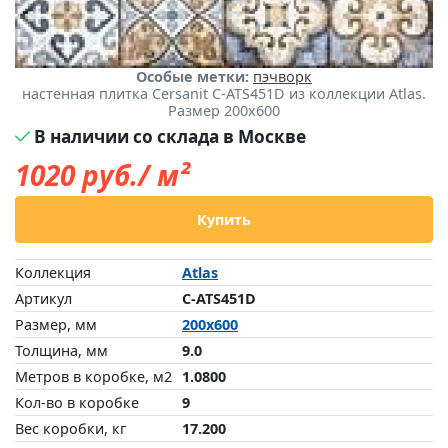
Особые метки:
пэчворк
настенная плитка Cersanit C-ATS451D из коллекции Atlas.
Размер 200x600
В наличии со склада в Москве
1020
руб./ м²
Купить
Коллекция
Atlas
Артикул
C-ATS451D
Размер, мм
200x600
Толщина, мм
9.0
Метров в коробке, м2
1.0800
Кол-во в коробке
9
Вес коробки, кг
17.200