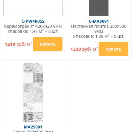
C-PW4R052
C-MAS091
Керамогранит 420x420 8мм
Настенная плитка 200x600
Упаковка: 1.41 м² = 8 шт.
9мм
Упаковка: 1.08 м² = 9 шт.
2
1210
руб/ м
Купить
2
1320
руб/ м
Купить
MA2S091
Декор 200x600 9мм