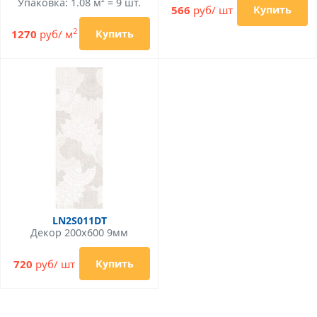
Упаковка: 1.08 м² = 9 шт.
566
руб/ шт
Купить
2
1270
руб/ м
Купить
LN2S011DT
Декор 200x600 9мм
720
руб/ шт
Купить