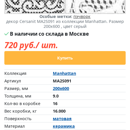
Особые метки:
пэчворк
декор Cersanit MA2S091 из коллекции Manhattan. Размер
200x600 , цвет серый
В наличии со склада в Москве
720
руб./ шт.
Купить
Коллекция
Manhattan
Артикул
MA2S091
Размер, мм
200x600
Толщина, мм
9.0
Кол-во в коробке
16
Вес коробки, кг
16.000
Поверхность
матовая
Материал
керамика