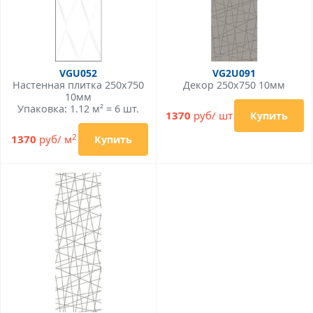
VGU052
VG2U091
Настенная плитка 250x750
Декор 250x750 10мм
10мм
Упаковка: 1.12 м² = 6 шт.
1370
руб/ шт
Купить
2
1370
руб/ м
Купить