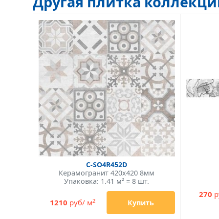
Другая плитка коллекц
C-SO4R452D
Керамогранит 420x420 8мм
Упаковка: 1.41 м² = 8 шт.
270
р
2
1210
руб/ м
Купить