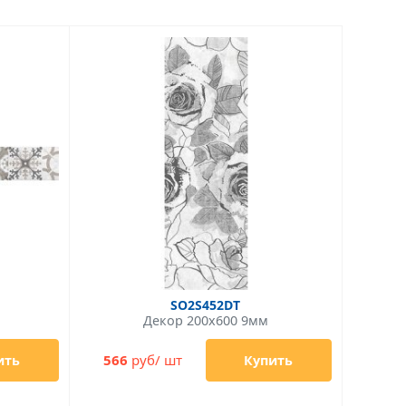
SO2S452DT
Декор 200x600 9мм
566
руб/ шт
ить
Купить