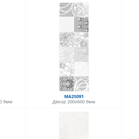
MA2S091
00 9мм
Декор 200x600 9мм