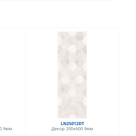
LN2S012DT
00 9мм
Декор 200x600 9мм