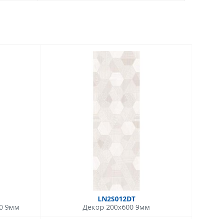
LN2S012DT
00 9мм
Декор 200x600 9мм