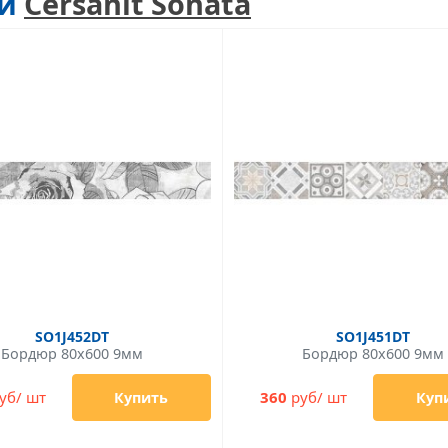
ии
Cersanit Sonata
SO1J452DT
SO1J451DT
Бордюр 80x600 9мм
Бордюр 80x600 9мм
уб/ шт
360
руб/ шт
Купить
Куп