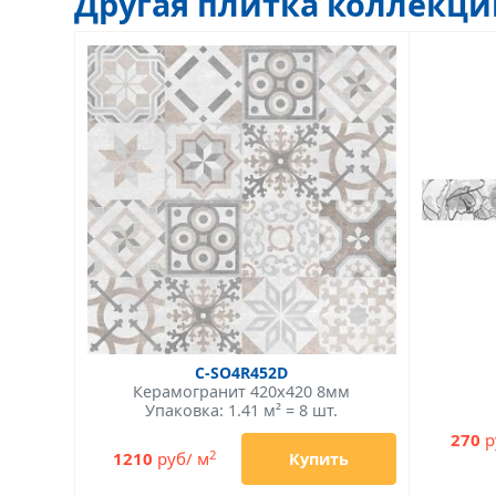
Другая плитка коллекц
C-SO4R452D
Керамогранит 420x420 8мм
Упаковка: 1.41 м² = 8 шт.
270
р
2
1210
руб/ м
Купить