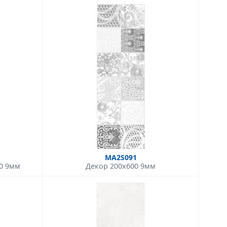
MA2S091
00 9мм
Декор 200x600 9мм