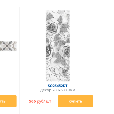
SO2S452DT
Декор 200x600 9мм
566
руб/ шт
ить
Купить