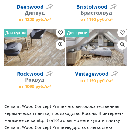
Deepwood
Bristolwood
Дипвуд
Бристолвуд
от 1320 руб./м²
от 1190 руб./м²
Для кухни
Для кухни
Rockwood
Vintagewood
Роквуд
от 1190 руб./м²
от 1090 руб./м²
Cersanit Wood Concept Prime - это высококачественная
керамическая плитка, производство Россия. В интернет-
магазине cersanit.plitka101.ru вы можете купить плитку
Cersanit Wood Concept Prime недорого, с легкостью