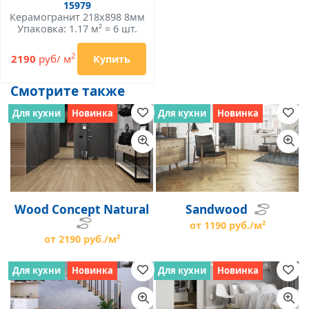
15979
Керамогранит 218x898 8мм
Упаковка: 1.17 м² = 6 шт.
2
2190
руб/ м
Купить
Смотрите также
Для кухни
Новинка
Для кухни
Новинка
Wood Concept Natural
Sandwood
от 1190 руб./м²
от 2190 руб./м²
Для кухни
Новинка
Для кухни
Новинка